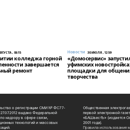
Новости
АВГУСТА , 06:15
30 ИЮЛЯ , 12:59
итии колледжа горной
«Домосервис» запустил
енности завершается
уфимских новостройка
ьный ремонт
площадки для общени
творчества
льство о регистрации СМИ № ФС77-
Общественная электрогаз
 27.07.2012 выдано Федеральной
первой электронной газе
по надзору в сфере связи,
«БАШвестЪ» (издается О
ионных технологий и массовых
2001 года).
аций.
Правила использования 