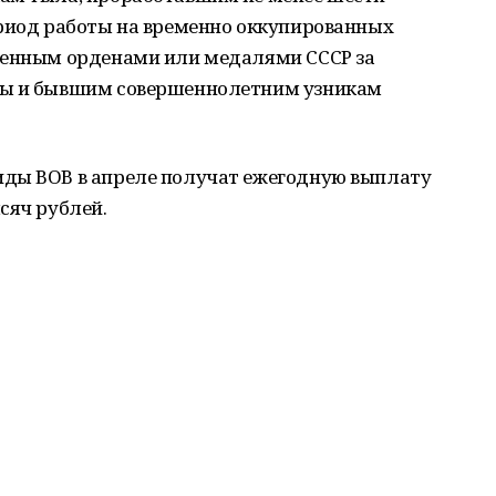
ериод работы на временно оккупированных
денным орденами или медалями СССР за
ны и бывшим совершеннолетним узникам
иды ВОВ в апреле получат ежегодную выплату
сяч рублей.