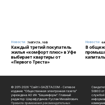
Новости
Новости
7 АВГУСТА , 10:05
6 
Каждый третий покупатель
В общеж
жилья «комфорт плюс» в Уфе
промышл
выбирает квартиры от
капитал
«Первого Треста»
© 2011-2026 "Сайт I-GAZETA.COM - Сетевое
Свидете
издание "Общественная электронная газета"
50803 от
учреждена АО ИА "Башинформ". Главный
службой 
редактор: Шарафутдинов Руслан Михайлович.
информац
Правила применения рекомендательных
коммуник