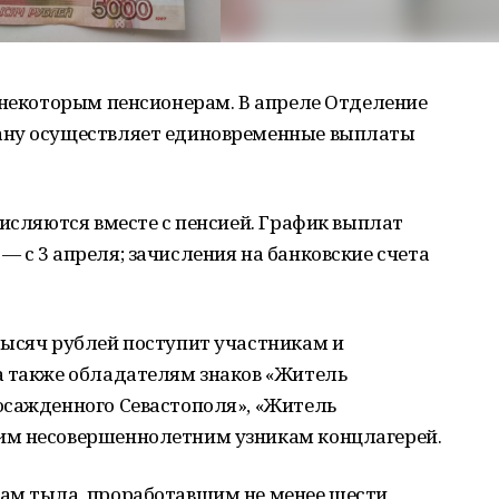
 некоторым пенсионерам. В апреле Отделение
ану осуществляет единовременные выплаты
числяются вместе с пенсией. График выплат
 с 3 апреля; зачисления на банковские счета
тысяч рублей поступит участникам и
а также обладателям знаков «Житель
осажденного Севастополя», «Житель
им несовершеннолетним узникам концлагерей.
ам тыла, проработавшим не менее шести