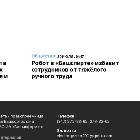
Общество
30 ИЮЛЯ , 04:47
 в
Робот в «Башспирте» избавит
х
сотрудников от тяжёлого
я и
ручного труда
ета - правопреемница
Телефон
ты Башкортостана
(347) 272-93-65, 273-32-62
АО ИА «Башинформ» с
Эл. почта
electrogazeta2011@gmail.com
материалов