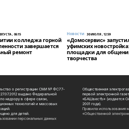
Новости
АВГУСТА , 06:15
30 ИЮЛЯ , 12:59
итии колледжа горной
«Домосервис» запустил
енности завершается
уфимских новостройка
ьный ремонт
площадки для общени
творчества
льство о регистрации СМИ № ФС77-
Общественная электрогаз
 27.07.2012 выдано Федеральной
первой электронной газе
по надзору в сфере связи,
«БАШвестЪ» (издается О
ионных технологий и массовых
2001 года).
аций.
Правила использования 
ещено для детей.
«Общественной электрон
ьзовании персональных данных