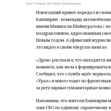
Фото:
Telegram, блог Ильяса Батыргариева.
Новогодний привет передал из зон
Башкирии - командир автомобильно
имени Минигали Шаймуратова с поз
поздравлением, адресованным сво
Новым годом. А уфимский журналис
это видео в своём telegram-канале.
«Дрон» рассказал, что находится на
момента, как начал формироватьс
Сообщил, что служба идёт нормаль
«Урал» и много ездит по фронтовы
за регулярные гуманитарные конво
Напомним, что жители Башкирии мо
зоне СВО по единому справочному 