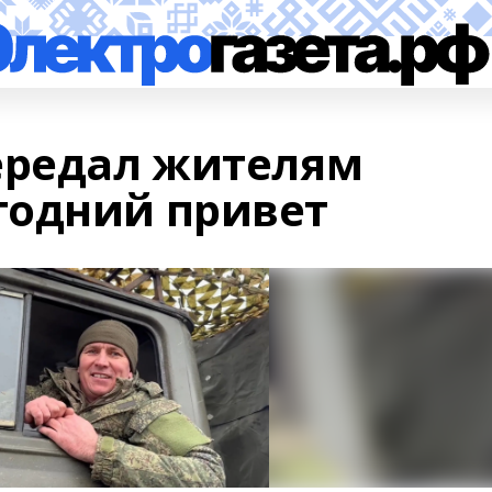
ередал жителям
годний привет