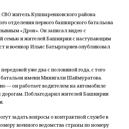
ы СВО житель Кушнаренковского района
го отделения первого башкирского батальона
ывным «Дрон». Он записал видео с
ей семью и жителей Башкирии с наступающим
т и военкор Ильяс Батыргариев опубликовал
 передовой уже два с половиной года, с того
я батальон имени Минигали Шаймуратова.
но — он работает водителем на автомобиле
м дорогам. Поблагодарил жителей Башкирии
и.
гут задать вопросы о контрактной службе в
номеру военного ведомства страны по номеру