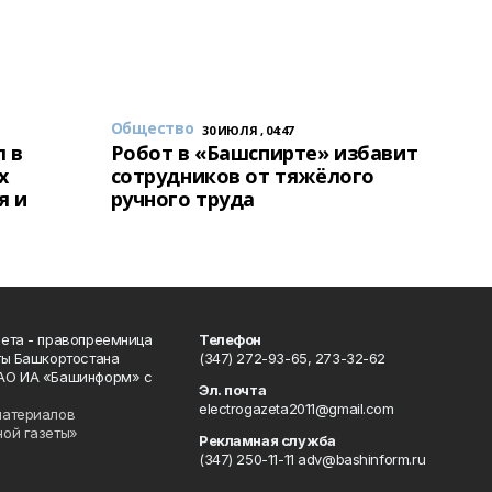
Общество
30 ИЮЛЯ , 04:47
 в
Робот в «Башспирте» избавит
х
сотрудников от тяжёлого
я и
ручного труда
ета - правопреемница
Телефон
ты Башкортостана
(347) 272-93-65, 273-32-62
АО ИА «Башинформ» с
Эл. почта
electrogazeta2011@gmail.com
материалов
ной газеты»
Рекламная служба
(347) 250-11-11 adv@bashinform.ru