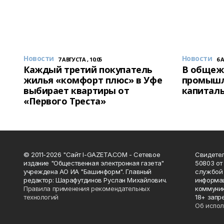
Новости
Новости
7 АВГУСТА , 10:05
6 
Каждый третий покупатель
В общеж
жилья «комфорт плюс» в Уфе
промышл
выбирает квартиры от
капитал
«Первого Треста»
© 2011-2026 "Сайт I-GAZETA.COM - Сетевое
Свидете
издание "Общественная электронная газета"
50803 от
учреждена АО ИА "Башинформ". Главный
службой 
редактор: Шарафутдинов Руслан Михайлович.
информац
Правила применения рекомендательных
коммуник
технологий
18+ запр
Об испол