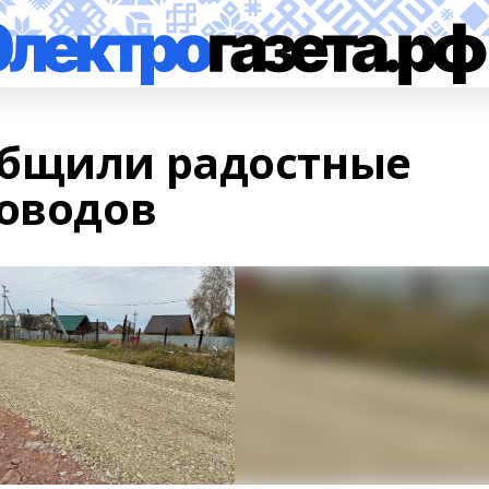
общили радостные
доводов