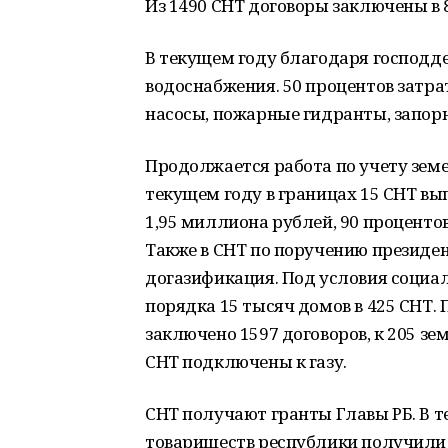
Из 1490 СНТ договоры заключены в 
В текущем году благодаря господд
водоснабжения. 50 процентов затр
насосы, пожарные гидранты, запор
Продолжается работа по учету земе
текущем году в границах 15 СНТ в
1,95 миллиона рублей, 90 проценто
Также в СНТ по поручению президе
догазификация. Под условия социа
порядка 15 тысяч домов в 425 СНТ. 
заключено 1597 договоров, к 205 зе
СНТ подключены к газу.
СНТ получают гранты Главы РБ. В 
товариществ республики получили 