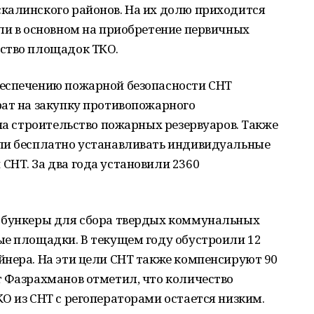
калинского районов. На их долю приходится
ли в основном на приобретение первичных
ство площадок ТКО.
еспечению пожарной безопасности СНТ
рат на закупку противопожарного
 на строительство пожарных резервуаров. Также
ли бесплатно устанавливать индивидуальные
НТ. За два года установили 2360
и бункеры для сбора твердых коммунальных
ые площадки. В текущем году обустроили 12
йнера. На эти цели СНТ также компенсируют 90
т Фазрахманов отметил, что количество
О из СНТ с регоператорами остается низким.