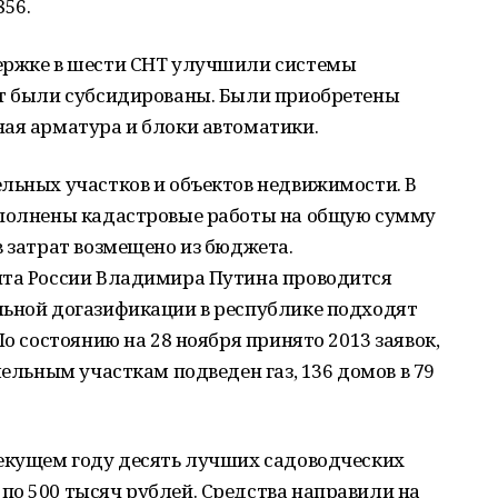
856.
ержке в шести СНТ улучшили системы
ат были субсидированы. Были приобретены
ная арматура и блоки автоматики.
льных участков и объектов недвижимости. В
ыполнены кадастровые работы на общую сумму
в затрат возмещено из бюджета.
нта России Владимира Путина проводится
льной догазификации в республике подходят
По состоянию на 28 ноября принято 2013 заявок,
мельным участкам подведен газ, 136 домов в 79
текущем году десять лучших садоводческих
по 500 тысяч рублей. Средства направили на