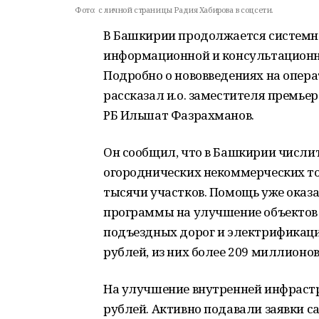
Фото:
c личной страницы Радия Хабирова в соцсети.
В Башкирии продолжается системна
информационной и консультацион
Подробно о нововведениях на опера
рассказал и.о. заместителя премье
РБ Ильшат Фазрахманов.
Он сообщил, что в Башкирии числит
огороднических некоммерческих то
тысячи участков. Помощь уже оказа
программы на улучшение объектов
подъездных дорог и электрификац
рублей, из них более 209 миллионов
На улучшение внутренней инфрастр
рублей. Активно подавали заявки с