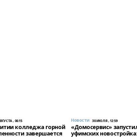
Новости
АВГУСТА , 06:15
30 ИЮЛЯ , 12:59
итии колледжа горной
«Домосервис» запустил
енности завершается
уфимских новостройка