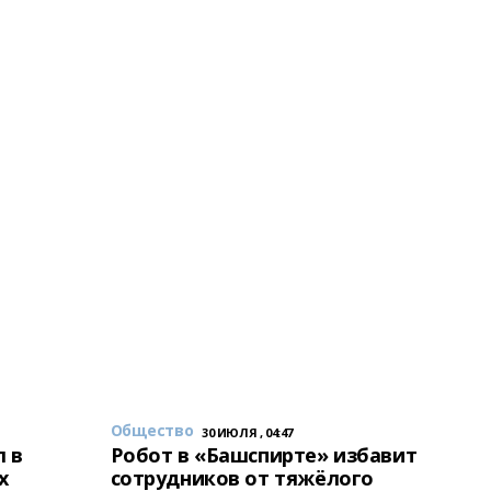
Общество
30 ИЮЛЯ , 04:47
 в
Робот в «Башспирте» избавит
х
сотрудников от тяжёлого