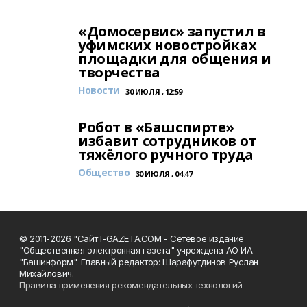
«Домосервис» запустил в
уфимских новостройках
площадки для общения и
творчества
Новости
30 ИЮЛЯ , 12:59
Робот в «Башспирте»
избавит сотрудников от
тяжёлого ручного труда
Общество
30 ИЮЛЯ , 04:47
© 2011-2026 "Сайт I-GAZETA.COM - Сетевое издание
"Общественная электронная газета" учреждена АО ИА
"Башинформ". Главный редактор: Шарафутдинов Руслан
Михайлович.
Правила применения рекомендательных технологий