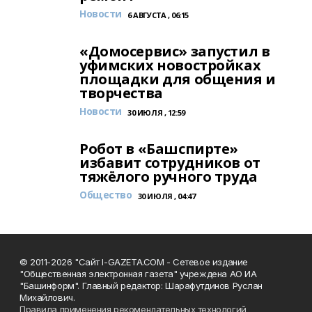
Новости
6 АВГУСТА , 06:15
«Домосервис» запустил в
уфимских новостройках
площадки для общения и
творчества
Новости
30 ИЮЛЯ , 12:59
Робот в «Башспирте»
избавит сотрудников от
тяжёлого ручного труда
Общество
30 ИЮЛЯ , 04:47
© 2011-2026 "Сайт I-GAZETA.COM - Сетевое издание
"Общественная электронная газета" учреждена АО ИА
"Башинформ". Главный редактор: Шарафутдинов Руслан
Михайлович.
Правила применения рекомендательных технологий