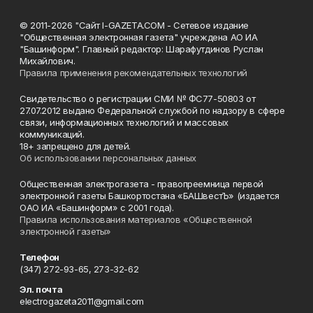
© 2011-2026 "Сайт I-GAZETA.COM - Сетевое издание
"Общественная электронная газета" учреждена АО ИА
"Башинформ". Главный редактор: Шарафутдинов Руслан
Михайлович.
Правила применения рекомендательных технологий
Свидетельство о регистрации СМИ № ФС77-50803 от
27.07.2012 выдано Федеральной службой по надзору в сфере
связи, информационных технологий и массовых
коммуникаций.
18+ запрещено для детей.
Об использовании персональных данных
Общественная электрогазета - правопреемница первой
электронной газеты Башкортостана «БАШвестЪ» (издается
ОАО ИА «Башинформ» с 2001 года).
Правила использования материалов «Общественной
электронной газеты»
Телефон
(347) 272-93-65, 273-32-62
Эл. почта
electrogazeta2011@gmail.com