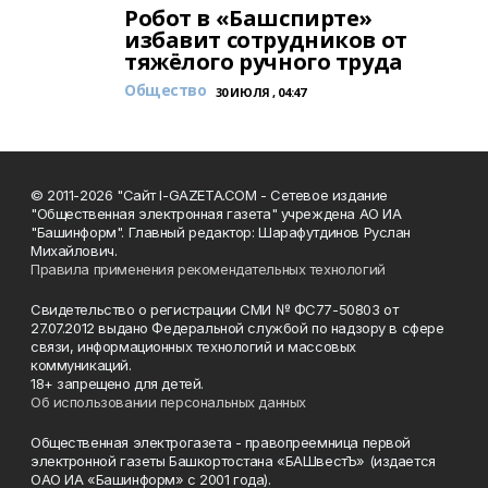
Робот в «Башспирте»
избавит сотрудников от
тяжёлого ручного труда
Общество
30 ИЮЛЯ , 04:47
© 2011-2026 "Сайт I-GAZETA.COM - Сетевое издание
"Общественная электронная газета" учреждена АО ИА
"Башинформ". Главный редактор: Шарафутдинов Руслан
Михайлович.
Правила применения рекомендательных технологий
Свидетельство о регистрации СМИ № ФС77-50803 от
27.07.2012 выдано Федеральной службой по надзору в сфере
связи, информационных технологий и массовых
коммуникаций.
18+ запрещено для детей.
Об использовании персональных данных
Общественная электрогазета - правопреемница первой
электронной газеты Башкортостана «БАШвестЪ» (издается
ОАО ИА «Башинформ» с 2001 года).