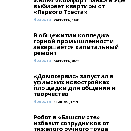
жилья «комфорт плюс» в Уфе
выбирает квартиры от
«Первого Треста»
Новости
7 АВГУСТА , 10:05
В общежитии колледжа
горной промышленности
завершается капитальный
ремонт
Новости
6 АВГУСТА , 06:15
«Домосервис» запустил в
уфимских новостройках
площадки для общения и
творчества
Новости
30 ИЮЛЯ , 12:59
Робот в «Башспирте»
избавит сотрудников от
тяжёлого ручного труда