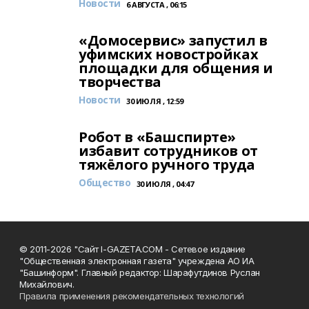
Новости
6 АВГУСТА , 06:15
«Домосервис» запустил в
уфимских новостройках
площадки для общения и
творчества
Новости
30 ИЮЛЯ , 12:59
Робот в «Башспирте»
избавит сотрудников от
тяжёлого ручного труда
Общество
30 ИЮЛЯ , 04:47
© 2011-2026 "Сайт I-GAZETA.COM - Сетевое издание
"Общественная электронная газета" учреждена АО ИА
"Башинформ". Главный редактор: Шарафутдинов Руслан
Михайлович.
Правила применения рекомендательных технологий