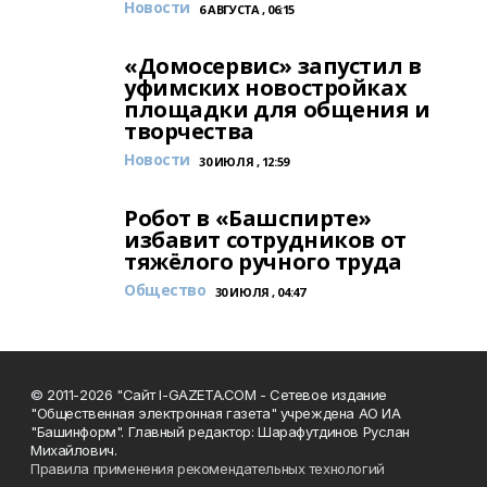
Новости
6 АВГУСТА , 06:15
«Домосервис» запустил в
уфимских новостройках
площадки для общения и
творчества
Новости
30 ИЮЛЯ , 12:59
Робот в «Башспирте»
избавит сотрудников от
тяжёлого ручного труда
Общество
30 ИЮЛЯ , 04:47
© 2011-2026 "Сайт I-GAZETA.COM - Сетевое издание
"Общественная электронная газета" учреждена АО ИА
"Башинформ". Главный редактор: Шарафутдинов Руслан
Михайлович.
Правила применения рекомендательных технологий