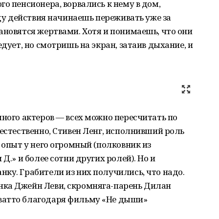
о пенсионера, ворвались к нему в дом,
оду действия начинаешь переживать уже за
ановятся жертвами. Хотя и понимаешь, что они
едует, но смотришь на экран, затаив дыхание, и
.
много актеров — всех можно пересчитать по
 естественно, Стивен Ленг, исполнивший роль
 опыт у него огромный (полковник из
Д.» и более сотни других ролей). Но и
ку. Грабители из них получились, что надо.
ка Джейн Леви, скромняга-парень Дилан
ватто благодаря фильму «Не дыши»