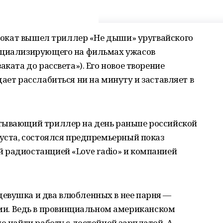
 прокат вышел триллер «Не дыши» уругвайского
ециализирующего на фильмах ужасов
аката до рассвета»). Его новое творение
ает расслабиться ни на минуту и заставляет в
тывающий триллер на день раньше российской
густа, состоялся предпремьерный показ
 радиостанцией «Love radio» и компанией
евушка и два влюбленных в нее парня —
. Ведь в провинциальном американском
о найти работу с достойной зарплатой. А