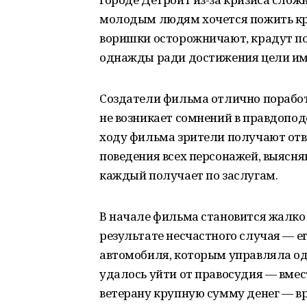
молодым людям хочется пожить кра
воришки осторожничают, крадут по
однажды ради достижения цели им
Создатели фильма отлично поработ
не возникает сомнений в правдопод
ходу фильма зрители получают отв
поведения всех персонажей, выясня
каждый получает по заслугам.
В начале фильма становится жалко 
результате несчастного случая — е
автомобиля, которым управляла од
удалось уйти от правосудия — вме
ветерану крупную сумму денег — вр