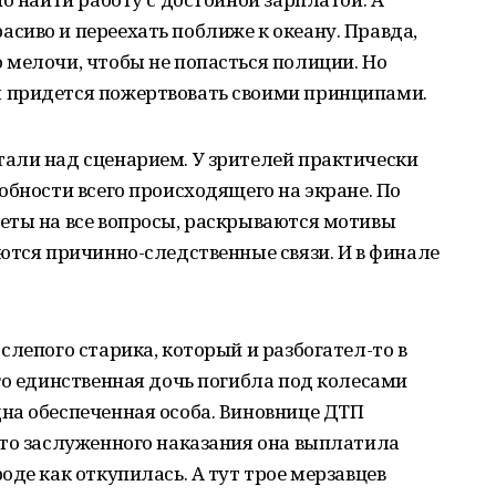
сиво и переехать поближе к океану. Правда,
 мелочи, чтобы не попасться полиции. Но
 придется пожертвовать своими принципами.
али над сценарием. У зрителей практически
обности всего происходящего на экране. По
еты на все вопросы, раскрываются мотивы
ются причинно-следственные связи. И в финале
слепого старика, который и разбогател-то в
го единственная дочь погибла под колесами
на обеспеченная особа. Виновнице ДТП
сто заслуженного наказания она выплатила
оде как откупилась. А тут трое мерзавцев