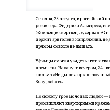
Сегодня, 25 августа, в российский
режиссера Федерико Альвареса, сп
(«Зловещие мертвецы», сериал «От з
держит зрителей в напряжении, не д
прямом смысле не дышать.
Уфимцы смогли увидеть этот захва
премьеры. Накануне вечером, 24 ав
фильма «Не дыши», организованный
Sony pictures.
По сюжету трое молодых людей — д
промышляют квартирными кражами
городе Детройт из-за кризиса сложн