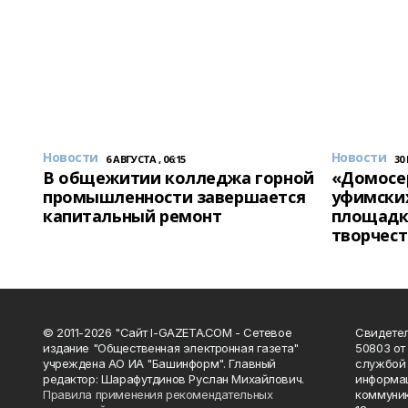
Новости
Новости
6 АВГУСТА , 06:15
30
В общежитии колледжа горной
«Домосер
промышленности завершается
уфимски
капитальный ремонт
площадк
творчест
© 2011-2026 "Сайт I-GAZETA.COM - Сетевое
Свидете
издание "Общественная электронная газета"
50803 от
учреждена АО ИА "Башинформ". Главный
службой 
редактор: Шарафутдинов Руслан Михайлович.
информац
Правила применения рекомендательных
коммуник