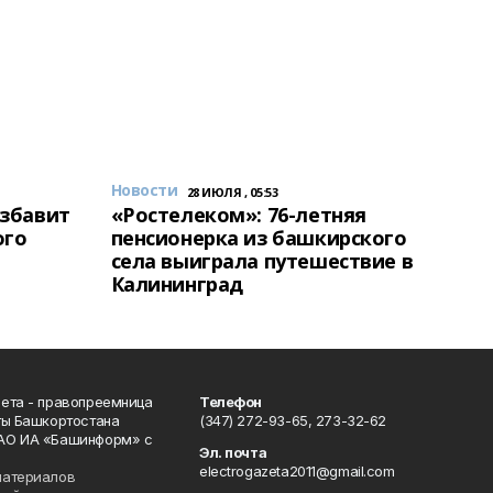
Новости
28 ИЮЛЯ , 05:53
избавит
«Ростелеком»: 76-летняя
ого
пенсионерка из башкирского
села выиграла путешествие в
Калининград
ета - правопреемница
Телефон
ты Башкортостана
(347) 272-93-65, 273-32-62
АО ИА «Башинформ» с
Эл. почта
electrogazeta2011@gmail.com
материалов