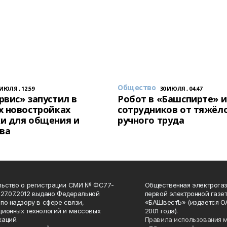
Общество
 ИЮЛЯ , 12:59
30 ИЮЛЯ , 04:47
вис» запустил в
Робот в «Башспирте» 
х новостройках
сотрудников от тяжёл
и для общения и
ручного труда
ва
льство о регистрации СМИ № ФС77-
Общественная электрогаз
 27.07.2012 выдано Федеральной
первой электронной газе
по надзору в сфере связи,
«БАШвестЪ» (издается О
ионных технологий и массовых
2001 года).
аций.
Правила использования 