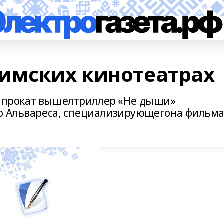
имских кинотеатрах
ий прокат вышелтриллер «Не дыши»
ко Альвареса, специализирующегона фильм