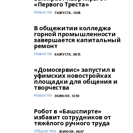
«Первого Треста»
Новости
7 АВГУСТА , 10:05
В общежитии колледжа
горной промышленности
завершается капитальный
ремонт
Новости
6 АВГУСТА , 06:15
«Домосервис» запустил в
уфимских новостройках
площадки для общения и
творчества
Новости
30 ИЮЛЯ , 12:59
Робот в «Башспирте»
избавит сотрудников от
тяжёлого ручного труда
Общество
30 ИЮЛЯ , 04:47