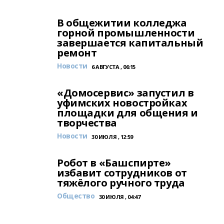
В общежитии колледжа
горной промышленности
завершается капитальный
ремонт
Новости
6 АВГУСТА , 06:15
«Домосервис» запустил в
уфимских новостройках
площадки для общения и
творчества
Новости
30 ИЮЛЯ , 12:59
Робот в «Башспирте»
избавит сотрудников от
тяжёлого ручного труда
Общество
30 ИЮЛЯ , 04:47