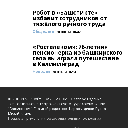
Робот в «Башспирте»
избавит сотрудников от
тяжёлого ручного труда
Общество
30 ИЮЛЯ , 04:47
«Ростелеком»: 76-летняя
пенсионерка из башкирского
села выиграла путешествие
в Калининград
Новости
28 ИЮЛЯ , 05:53
© 2011-2026 "Сайт I-GAZETA.COM - Сетевое издание
"Общественная электронная газета" учреждена АО ИА
"Башинформ". Главный редактор: Шарафутдинов Руслан
Михайлович.
Правила применения рекомендательных технологий